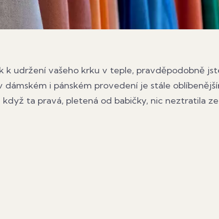
ek k udržení vašeho krku v teple, pravděpodobně jst
a v dámském i pánském provedení je stále oblíbenějš
dyž ta pravá, pletená od babičky, nic neztratila ze.