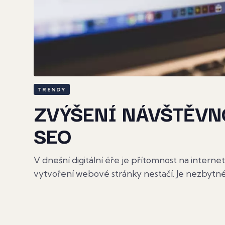
TRENDY
ZVÝŠENÍ NÁVŠTĚVNO
SEO
V dnešní digitální éře je přítomnost na interne
vytvoření webové stránky nestačí. Je nezbytné.