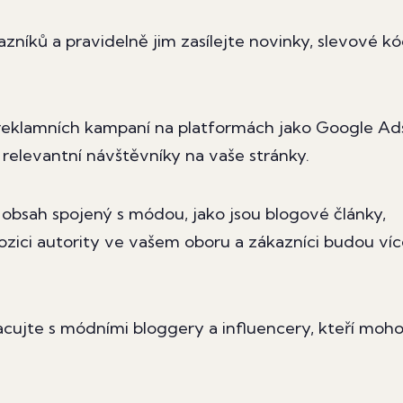
níků a pravidelně jim zasílejte novinky, slevové k
 reklamních kampaní na platformách jako Google Ad
relevantní návštěvníky na vaše stránky.
bsah spojený s módou, jako jsou blogové články,
zici autority ve vašem oboru a zákazníci budou víc
acujte s módními bloggery a influencery, kteří moh