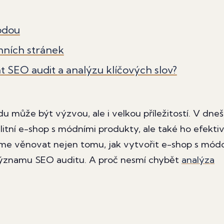
ódou
mních stránek
t SEO audit a analýzu klíčových slov?
 může být výzvou, ale i velkou příležitostí. V dneš
alitní e-shop s módními produkty, ale také ho efekti
me věnovat nejen tomu, jak vytvořit e-shop s mód
a významu SEO auditu. A proč nesmí chybět
analýza