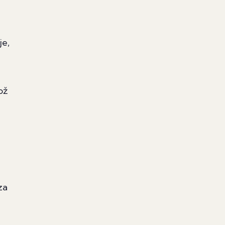
je,
ož
za