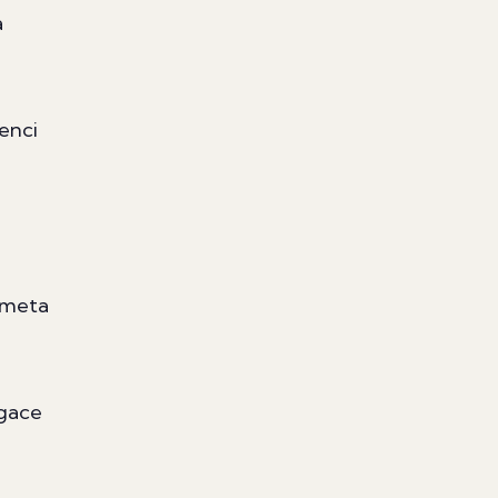
a
enci
 meta
agace